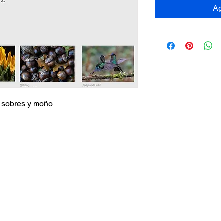
Ag
n sobres y moño