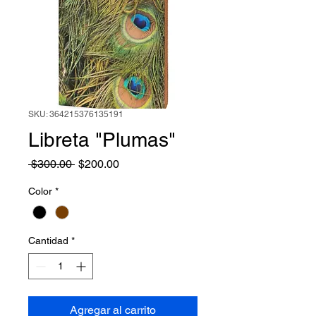
SKU: 364215376135191
Libreta "Plumas"
Precio
Precio de oferta
 $300.00 
$200.00
Color
*
Cantidad
*
Agregar al carrito