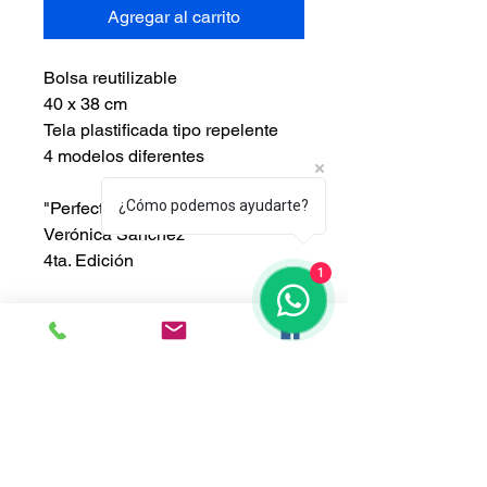
Agregar al carrito
Bolsa reutilizable
40 x 38 cm
Tela plastificada tipo repelente
4 modelos diferentes
¿Cómo podemos ayudarte?
"Perfect Spring Day"
Verónica Sánchez
4ta. Edición
1
INFORMACIÓN DE
PRODUCTO
Soy la descripción de un producto. 
POLÍTICA DE DEVOLUCIÓN
Soy el lugar ideal para agregar 
Y REEMBOLSO
detalles sobre tu producto, así como 
tamaño, materiales, instrucciones de 
Soy una política de devolución y 
cuidado y de limpieza. Es también un 