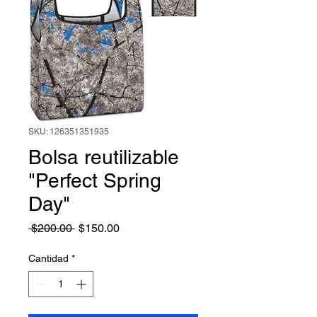
SKU: 126351351935
Bolsa reutilizable
"Perfect Spring
Day"
Precio
Precio de oferta
 $200.00 
$150.00
Cantidad
*