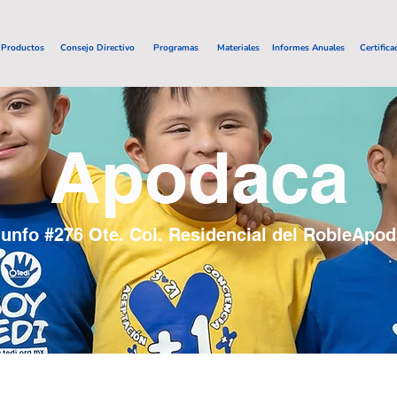
Productos
Consejo Directivo
Programas
Materiales
Informes Anuales
Certifica
Apodaca
riunfo #276 Ote. Col. Residencial del RobleApo