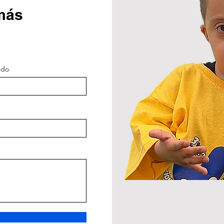
más
ido